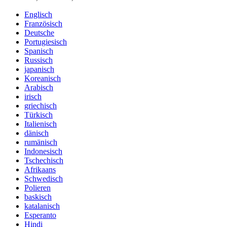
Englisch
Französisch
Deutsche
Portugiesisch
Spanisch
Russisch
japanisch
Koreanisch
Arabisch
irisch
griechisch
Türkisch
Italienisch
dänisch
rumänisch
Indonesisch
Tschechisch
Afrikaans
Schwedisch
Polieren
baskisch
katalanisch
Esperanto
Hindi