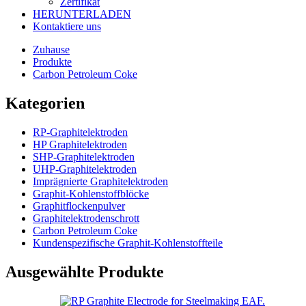
Zertifikat
HERUNTERLADEN
Kontaktiere uns
Zuhause
Produkte
Carbon Petroleum Coke
Kategorien
RP-Graphitelektroden
HP Graphitelektroden
SHP-Graphitelektroden
UHP-Graphitelektroden
Imprägnierte Graphitelektroden
Graphit-Kohlenstoffblöcke
Graphitflockenpulver
Graphitelektrodenschrott
Carbon Petroleum Coke
Kundenspezifische Graphit-Kohlenstoffteile
Ausgewählte Produkte