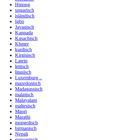
Hmong
ungarisch
isländisch
Igbo
Javanisch
Kannada
Kasachisch
Khmer
kurdisch
Kirgisisch
Latein
lettisch
litauisch
Luxemburg ..
mazedonisch
Madagassisch
malaiisch
Malayalam
maltesisch
Maori
Marathi
mongolisch
birmanisch
Nepali
norwegisch