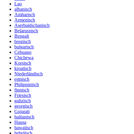
Lao
albanisch
Amharisch
Armenisch
Aserbaidschanisch
Belarussisch
Bengali
bosnisch
bulgarisch
Cebuano
Chichewa
Korsisch
kroatisch
Niederländisch
estnisch
Philippinisch
finnisch
Friesisch
galizisch
georgisch
Gujarati
haitianisch
Hausa
hawaiisch
hebräisch