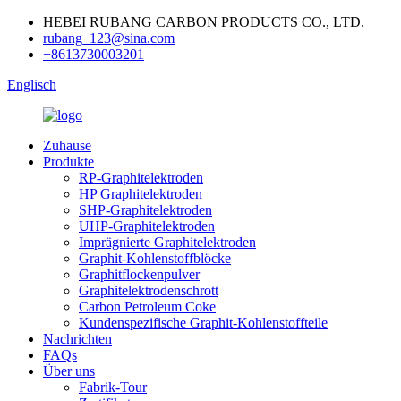
HEBEI RUBANG CARBON PRODUCTS CO., LTD.
rubang_123@sina.com
+8613730003201
Englisch
Zuhause
Produkte
RP-Graphitelektroden
HP Graphitelektroden
SHP-Graphitelektroden
UHP-Graphitelektroden
Imprägnierte Graphitelektroden
Graphit-Kohlenstoffblöcke
Graphitflockenpulver
Graphitelektrodenschrott
Carbon Petroleum Coke
Kundenspezifische Graphit-Kohlenstoffteile
Nachrichten
FAQs
Über uns
Fabrik-Tour