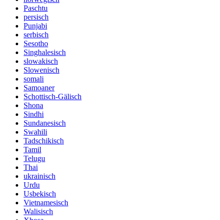
Paschtu
persisch
Punjabi
serbisch
Sesotho
Singhalesisch
slowakisch
Slowenisch
somali
Samoaner
Schottisch-Gälisch
Shona
Sindhi
Sundanesisch
Swahili
Tadschikisch
Tamil
Telugu
Thai
ukrainisch
Urdu
Usbekisch
Vietnamesisch
Walisisch