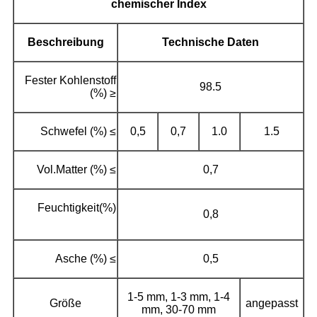
chemischer Index
Beschreibung
Technische Daten
Fester Kohlenstoff
98.5
(%) ≥
Schwefel (%) ≤
0,5
0,7
1.0
1.5
Vol.Matter (%) ≤
0,7
Feuchtigkeit(%)
0,8
Asche (%) ≤
0,5
1-5 mm, 1-3 mm, 1-4
Größe
angepasst
mm, 30-70 mm