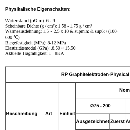
Physikalische Eigenschaften:
Widerstand (μΩ.m): 6 - 9
Scheinbare Dichte (g / cm³): 1,58 - 1,75 g / cm³
Wärmeausdehnung: 1,5 ~ 2,5 x 10 & supmin; & sup6; / (100-
600 ℃)
Biegefestigkeit (MPa): 8-12 MPa
Elastizitätsmodul (GPa): .8.50 ~ 15.50
Aktuelle Tragfähigkeit: 1 - 8KA
RP
Graphitelektroden
-Physical
Nomi
Ø
75 - 200
Beschreibung
Art
Einheit
Ausgezeichnet
Zuerst
A