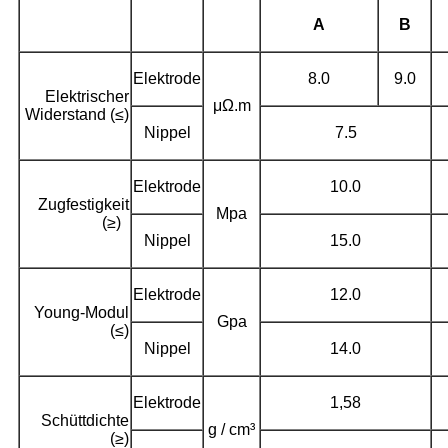
A
B
Elektrode
8.0
9.0
Elektrischer
μΩ.m
Widerstand (≤)
Nippel
7.5
Elektrode
10.0
Zugfestigkeit
Mpa
(≥)
Nippel
15.0
Elektrode
12.0
Young-Modul
Gpa
(≤)
Nippel
14.0
Elektrode
1,58
Schüttdichte
g / cm³
(≥)