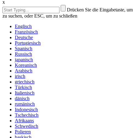
x
Drücken Sie die Eingabetaste, um
zu suchen, oder ESC, um zu schließen
Englisch
Französisch
Deutsche
Portugiesisch
Spanisch
Russisch
japanisch
Koreanisch
Arabisch
irisch
griechisch
Türkisch
Italienisch
dänisch
rumänisch
Indonesisch
Tschechisch
Afrikaans
Schwedisch
Polieren
baskisch