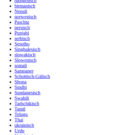
mongolisch
birmanisch
Nepali
norwegisch
Paschtu
persisch
Punjabi
serbisch
Sesotho
Singhalesisch
slowakisch
Slowenisch
somali
Samoaner
Schottisch-Gälisch
Shona
Sindhi
Sundanesisch
Swahili
Tadschikisch
Tamil
Telugu
Thai
ukrainisch
Urdu