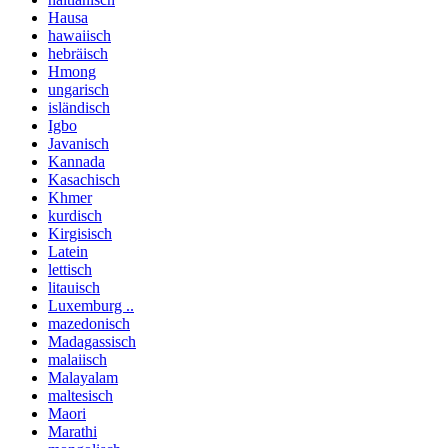
Hausa
hawaiisch
hebräisch
Hmong
ungarisch
isländisch
Igbo
Javanisch
Kannada
Kasachisch
Khmer
kurdisch
Kirgisisch
Latein
lettisch
litauisch
Luxemburg ..
mazedonisch
Madagassisch
malaiisch
Malayalam
maltesisch
Maori
Marathi