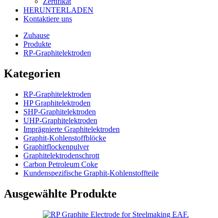
Zertifikat
HERUNTERLADEN
Kontaktiere uns
Zuhause
Produkte
RP-Graphitelektroden
Kategorien
RP-Graphitelektroden
HP Graphitelektroden
SHP-Graphitelektroden
UHP-Graphitelektroden
Imprägnierte Graphitelektroden
Graphit-Kohlenstoffblöcke
Graphitflockenpulver
Graphitelektrodenschrott
Carbon Petroleum Coke
Kundenspezifische Graphit-Kohlenstoffteile
Ausgewählte Produkte