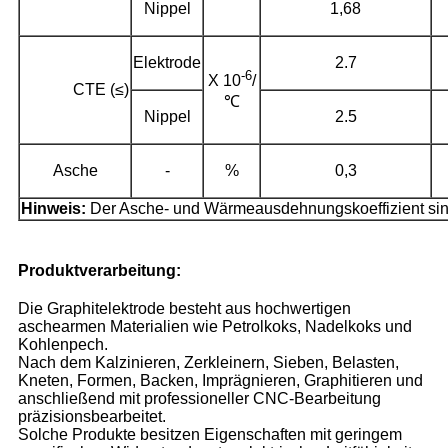
Nippel
1,68
Elektrode
2.7
-6
X 10
/
CTE (≤)
℃
Nippel
2.5
Asche
-
%
0,3
Hinweis:
Der Asche- und Wärmeausdehnungskoeffizient sin
Produktverarbeitung:
Die Graphitelektrode besteht aus hochwertigen
aschearmen Materialien wie Petrolkoks, Nadelkoks und
Kohlenpech.
Nach dem Kalzinieren, Zerkleinern, Sieben, Belasten,
Kneten, Formen, Backen, Imprägnieren, Graphitieren und
anschließend mit professioneller CNC-Bearbeitung
präzisionsbearbeitet.
Solche Produkte besitzen Eigenschaften mit geringem