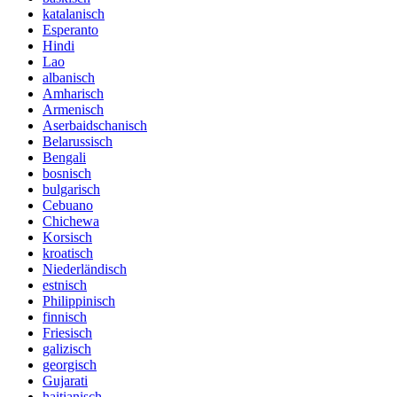
katalanisch
Esperanto
Hindi
Lao
albanisch
Amharisch
Armenisch
Aserbaidschanisch
Belarussisch
Bengali
bosnisch
bulgarisch
Cebuano
Chichewa
Korsisch
kroatisch
Niederländisch
estnisch
Philippinisch
finnisch
Friesisch
galizisch
georgisch
Gujarati
haitianisch