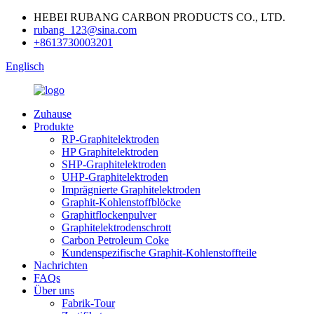
HEBEI RUBANG CARBON PRODUCTS CO., LTD.
rubang_123@sina.com
+8613730003201
Englisch
Zuhause
Produkte
RP-Graphitelektroden
HP Graphitelektroden
SHP-Graphitelektroden
UHP-Graphitelektroden
Imprägnierte Graphitelektroden
Graphit-Kohlenstoffblöcke
Graphitflockenpulver
Graphitelektrodenschrott
Carbon Petroleum Coke
Kundenspezifische Graphit-Kohlenstoffteile
Nachrichten
FAQs
Über uns
Fabrik-Tour